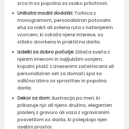
srca in so popolna za vsako priložnost.
Unikatni modni dodatki:
Torbica z
monogramom, personaliziran potovalni
etui za nakit ali svilena ruta z natisnjenim
vzorcem, ki odraža njene interese, so
stilsko dovršena in praktična darila.
Izdelki za dobro počutje:
Dišeča sveča z
njenim imenom in najljubšim vonjem,
kopalni plašč z izvezenimi začetnicami ali
personaliziran set za domači spa so
odlična izbira za sprostitev in popolna
darila.
Dekor za dom:
Ilustracija po meri, ki
prikazuje njo ali njeno družino, eleganten
pladenj z gravuro ali vaza z vgraviranim
posvetilom so darila, ki polepšajo njen
osebni prostor.