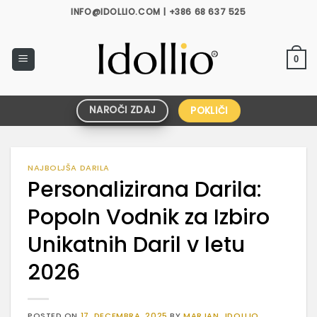
Skoči
INFO@IDOLLIO.COM | +386 68 637 525
na
vsebino
0
NAROČI ZDAJ
POKLIČI
NAJBOLJŠA DARILA
Personalizirana Darila:
Popoln Vodnik za Izbiro
Unikatnih Daril v letu
2026
POSTED ON
17. DECEMBRA, 2025
BY
MARJAN_IDOLLIO