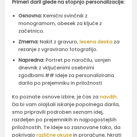
Primeri daril glede na stopnjo personalizacije:
Osnovna:
Kemični svinčnik z
monogramom, obesek za ključe z
začetnico.
Zmerna:
Nakit z gravuro,
lesena deska
za
rezanje z vgravirano fotografijo.
Napredna:
Portret po naročilu, usnjen
dnevnik z vključenimi osebnimi
zgodbami.## Ideje za personalizirana
darila po prejemniku in priložnosti
Ko poznate osnove izbire, je čas za
navdih
.
Da bi vam olajšali iskanje popolnega darila,
smo pripravili podroben seznam idej,
razdeljen po prejemnikih in najpogostejših
priložnostih. Te ideje so zasnovane tako, da
pokrivajo
različne okuse
in proračune, hkrati