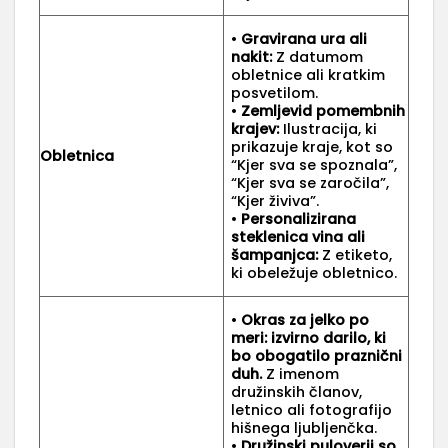
•
Gravirana ura ali
nakit:
Z datumom
obletnice ali kratkim
posvetilom.
•
Zemljevid pomembnih
krajev:
Ilustracija, ki
prikazuje kraje, kot so
Obletnica
“Kjer sva se spoznala”,
“Kjer sva se zaročila”,
“Kjer živiva”.
•
Personalizirana
steklenica vina ali
šampanjca:
Z etiketo,
ki obeležuje obletnico.
•
Okras za jelko po
meri: izvirno darilo, ki
bo obogatilo praznični
duh.
Z imenom
družinskih članov,
letnico ali fotografijo
hišnega ljubljenčka.
•
Družinski puloverji so