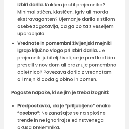
izbiri darila.
Kakšen je stil prejemnika?
Minimalističen, klasičen, igriv ali morda
ekstravaganten? Ujemanje darila s stilom
osebe zagotavlja, da ga bo ta z veseljem
uporabljala.
Vrednote in pomembni življenjski mejniki
igrajo ključno vlogo pri izbiri darila.
Je
prejemnik ljubitelj živali, se je pred kratkim
preselil v nov dom ali praznuje pomembno
obletnico? Povezava darila z vrednotami
ali mejniki doda globino in pomen.
Pogoste napake, ki se jim je treba izogniti:
Predpostavka, da je “priljubljeno” enako
“osebno”:
Ne zanašajte se na splošne
trende in ne ignorirajte edinstvenega
okusa prejemnika.