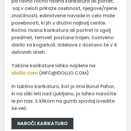
pa ravno ročno risana karikatura ali portet,
saj v celoti prikaže osebnost, njegove/njene
značilnosti, edinstvene navade in celo male
posebnosti, ki jih v družini najbolj cenite.
Ročno risana karikatura ali portret ni zgolj
predmet, temveč postane trajen, čustveno
darilo za kogarkoli. Izdelava z dostavo že v 4
delovnih dneh.
Takšne karikature lahko najdete na
Idollio.com
(INFO@IDOLLIO.COM)
In takšno karikaturo, kot jo ima Borut Pahor,
ki na sliki leti nad Ljubljano, jo lahko naročite
le pri nas. S klikom na gumb spodaj izvedite
še več.
NAROČI KARIKATURO