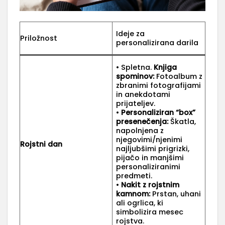
Ideje za
Priložnost
personalizirana darila
• Spletna.
Knjiga
spominov:
Fotoalbum z
zbranimi fotografijami
in anekdotami
prijateljev.
•
Personaliziran “box”
presenečenja:
Škatla,
napolnjena z
njegovimi/njenimi
Rojstni dan
najljubšimi prigrizki,
pijačo in manjšimi
personaliziranimi
predmeti.
•
Nakit z rojstnim
kamnom:
Prstan, uhani
ali ogrlica, ki
simbolizira mesec
rojstva.