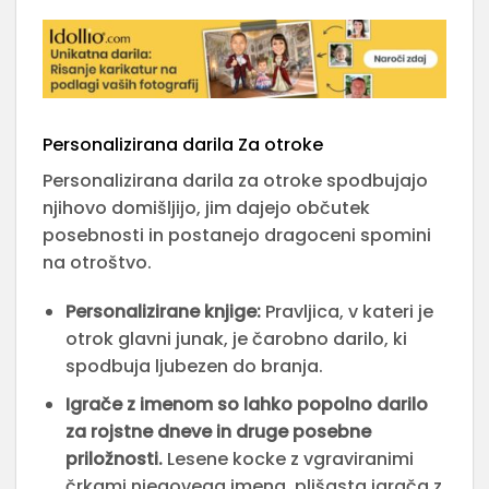
Personalizirana darila Za otroke
Personalizirana darila za otroke spodbujajo
njihovo domišljijo, jim dajejo občutek
posebnosti in postanejo dragoceni spomini
na otroštvo.
Personalizirane knjige:
Pravljica, v kateri je
otrok glavni junak, je čarobno darilo, ki
spodbuja ljubezen do branja.
Igrače z imenom so lahko popolno darilo
za rojstne dneve in druge posebne
priložnosti.
Lesene kocke z vgraviranimi
črkami njegovega imena, plišasta igrača z