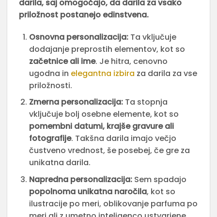
darila, saj omogočajo, da darila za vsako
priložnost postanejo edinstvena.
Osnovna personalizacija:
Ta vključuje
dodajanje preprostih elementov, kot so
začetnice ali ime
. Je hitra, cenovno
ugodna in
elegantna izbira
za darila za vse
priložnosti.
Zmerna personalizacija:
Ta stopnja
vključuje bolj osebne elemente, kot so
pomembni datumi, krajše gravure ali
fotografije
. Takšna darila imajo večjo
čustveno vrednost, še posebej, če gre za
unikatna darila.
Napredna personalizacija:
Sem spadajo
popolnoma unikatna naročila
, kot so
ilustracije po meri, oblikovanje parfuma po
meri ali z umetno inteligenco ustvarjene