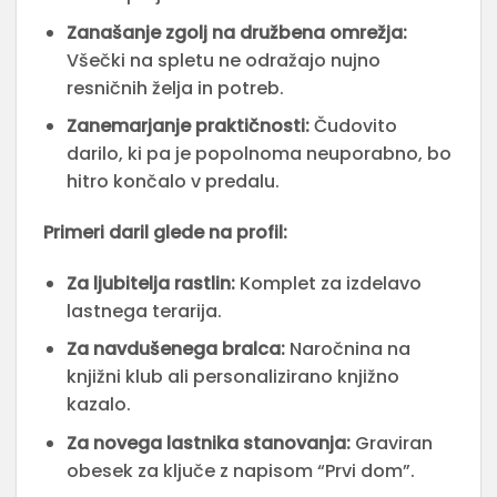
Zanašanje zgolj na družbena omrežja:
Všečki na spletu ne odražajo nujno
resničnih želja in potreb.
Zanemarjanje praktičnosti:
Čudovito
darilo, ki pa je popolnoma neuporabno, bo
hitro končalo v predalu.
Primeri daril glede na profil:
Za ljubitelja rastlin:
Komplet za izdelavo
lastnega terarija.
Za navdušenega bralca:
Naročnina na
knjižni klub ali personalizirano knjižno
kazalo.
Za novega lastnika stanovanja:
Graviran
obesek za ključe z napisom “Prvi dom”.