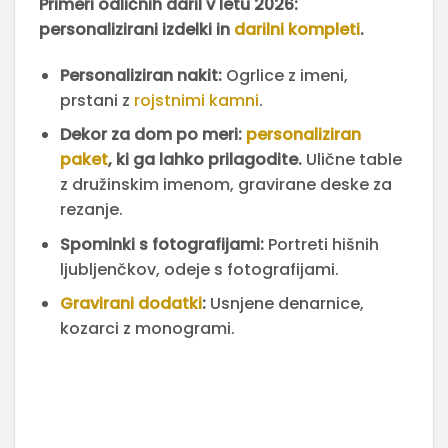
Primeri odličnih daril v letu 2026:
personalizirani izdelki in
darilni kompleti
.
Personaliziran nakit:
Ogrlice z imeni,
prstani z
rojstnimi kamni
.
Dekor za dom po meri:
personaliziran
paket
, ki ga lahko prilagodite.
Ulične table
z družinskim imenom, gravirane deske za
rezanje.
Spominki s fotografijami:
Portreti hišnih
ljubljenčkov, odeje s fotografijami.
Gravirani dodatki
:
Usnjene denarnice,
kozarci z monogrami.