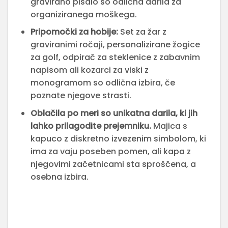
gravirano pisalo so odlična darila za
organiziranega moškega.
Pripomočki za hobije:
Set za žar z
graviranimi ročaji, personalizirane žogice
za golf, odpirač za steklenice z zabavnim
napisom ali kozarci za viski z
monogramom so odlična izbira, če
poznate njegove strasti.
Oblačila po meri so unikatna darila, ki jih
lahko prilagodite prejemniku.
Majica s
kapuco z diskretno izvezenim simbolom, ki
ima za vaju poseben pomen, ali kapa z
njegovimi začetnicami sta sproščena, a
osebna izbira.