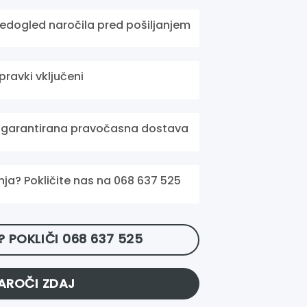
edogled naročila pred pošiljanjem
pravki vključeni
n garantirana pravočasna dostava
ja? Pokličite nas na 068 637 525
 POKLIČI 068 637 525
AROČI ZDAJ