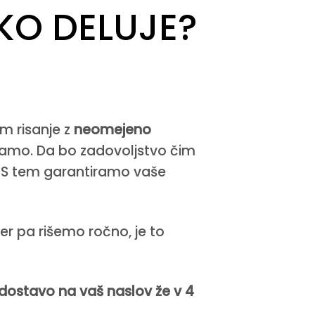
KO DELUJE?
m risanje z
neomejeno
iramo. Da bo zadovoljstvo čim
. S tem garantiramo vaše
Ker pa rišemo ročno, je to
dostavo na vaš naslov že v 4