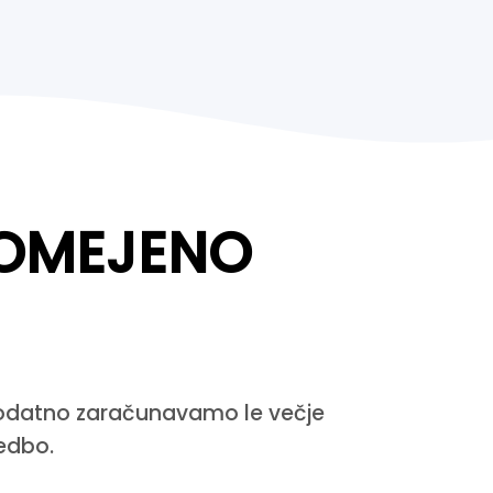
OMEJENO
Dodatno zaračunavamo le večje
vedbo.