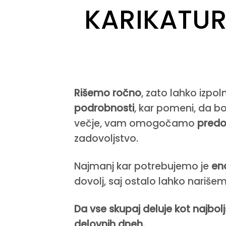
KARIKATUR
Rišemo ročno
, zato lahko izp
podrobnosti
, kar pomeni, da b
večje, vam omogočamo
predo
zadovoljstvo.
Najmanj kar potrebujemo je
en
dovolj, saj ostalo lahko nariše
Da vse skupaj deluje kot najb
delovnih dneh.