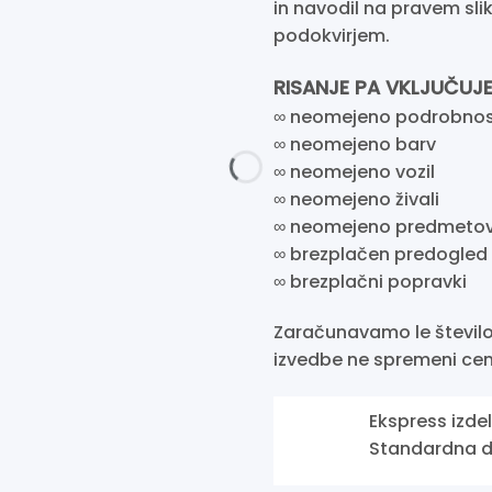
in navodil na pravem sli
podokvirjem.
RISANJE PA VKLJUČUJE
∞ neomejeno podrobnost
∞ neomejeno barv
∞ neomejeno vozil
∞ neomejeno živali
∞ neomejeno predmeto
∞ brezplačen predogled 
∞ brezplačni popravki
Zaračunavamo le število
izvedbe ne spremeni cen
Ekspress izde
Standardna do