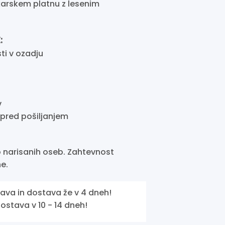
karskem platnu z lesenim
:
i v ozadju
v
pred pošiljanjem
 narisanih oseb. Zahtevnost
e.
lava in dostava že v 4 dneh!
stava v 10 - 14 dneh!