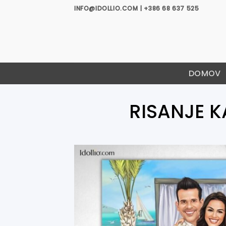
Skoči
INFO@IDOLLIO.COM | +386 68 637 525
na
vsebino
DOMOV
RISANJE K