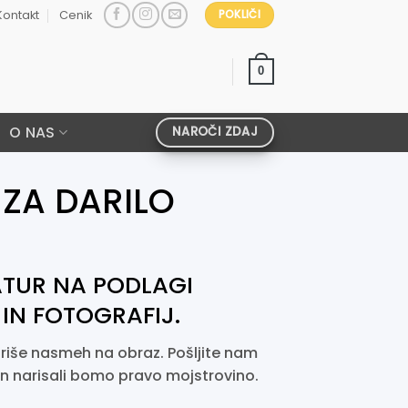
Kontakt
Cenik
POKLIČI
0
O NAS
NAROČI ZDAJ
 ZA DARILO
ATUR NA PODLAGI
IN FOTOGRAFIJ.
i riše nasmeh na obraz. Pošljite nam
 in narisali bomo pravo mojstrovino.