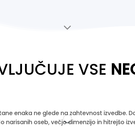
 VLJUČUJE VSE
NE
ostane enaka ne glede na zahtevnost izvedbe. 
lo narisanih oseb, večjo dimenzijo in hitrejšo iz