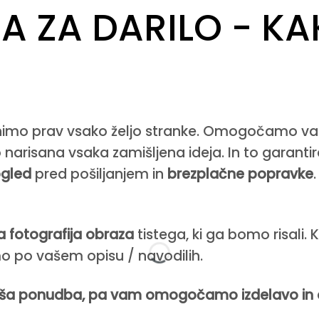
A ZA DARILO - KA
olnimo prav vsako željo stranke. Omogočamo va
o narisana vsaka zamišljena ideja. In to garant
gled
pred pošiljanjem in
brezplačne popravke
a fotografija obraza
tistega, ki ga bomo risali. 
mo po vašem opisu / navodilih.
oljša ponudba, pa vam omogočamo izdelavo in 