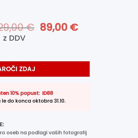
Izvirna
Trenutna
29,00
€
89,00
€
cena
cena
z DDV
je
je:
bila:
89,00 €.
129,00 €.
ilo (akcija) količina
AROČI ZDAJ
ten 10% popust: ID88
a le do konca oktobra 31.10.
E:
ro oseb na podlagi vaših fotografij