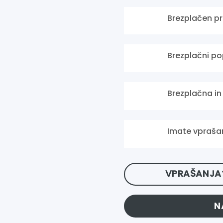
Brezplačen pr
Brezplačni po
Brezplačna i
Imate vprašan
VPRAŠANJA?
N