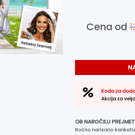
Cena od
1
Portretna karikatura za dar
N
Koda za doda
Akcija za velj
OB NAROČILU PREJMET
Ročno narisano karikatu