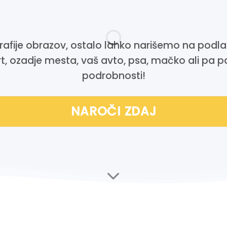
afije obrazov, ostalo lahko narišemo na podl
t, ozadje mesta, vaš avto, psa, mačko ali pa 
podrobnosti!
NAROČI ZDAJ