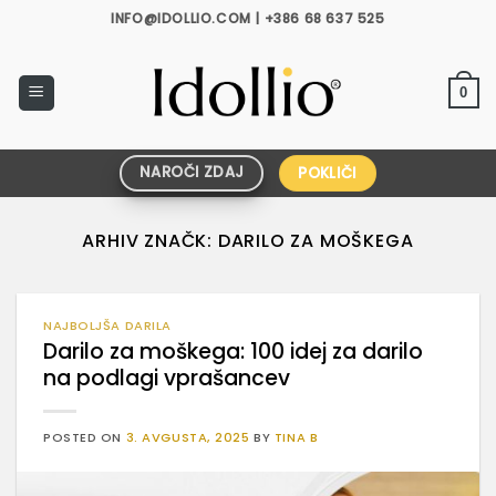
Skoči
INFO@IDOLLIO.COM | +386 68 637 525
na
vsebino
0
NAROČI ZDAJ
POKLIČI
ARHIV ZNAČK:
DARILO ZA MOŠKEGA
NAJBOLJŠA DARILA
Darilo za moškega: 100 idej za darilo
na podlagi vprašancev
POSTED ON
3. AVGUSTA, 2025
BY
TINA B