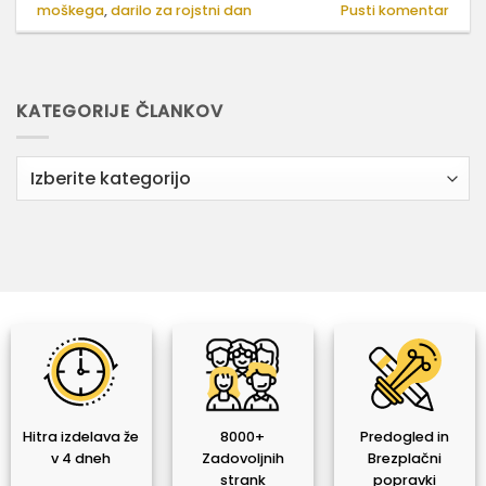
moškega
,
darilo za rojstni dan
Pusti komentar
KATEGORIJE ČLANKOV
Kategorije
člankov
Hitra izdelava že
8000+
Predogled in
v 4 dneh
Zadovoljnih
Brezplačni
strank
popravki