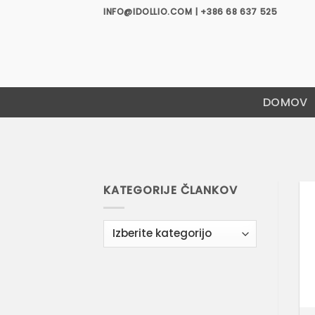
Skoči
INFO@IDOLLIO.COM | +386 68 637 525
na
vsebino
DOMOV
KATEGORIJE ČLANKOV
Kategorije
člankov