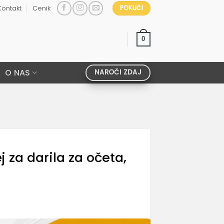
Kontakt
Cenik
POKLIČI
0
O NAS
NAROČI ZDAJ
j za darila za očeta,