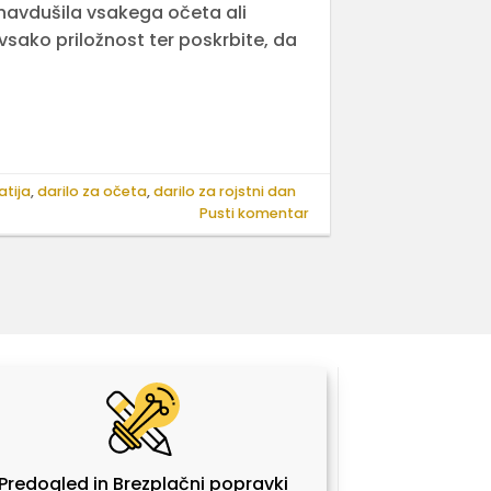
o navdušila vsakega očeta ali
 vsako priložnost ter poskrbite, da
atija
,
darilo za očeta
,
darilo za rojstni dan
Pusti komentar
Predogled in Brezplačni popravki