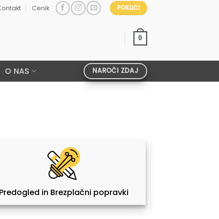
Kontakt
Cenik
POKLIČI
0
O NAS
NAROČI ZDAJ
Predogled in Brezplačni popravki