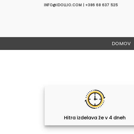
Skoči
INFO@IDOLLIO.COM | +386 68 637 525
na
vsebino
DOMOV
Hitra izdelava že v 4 dneh