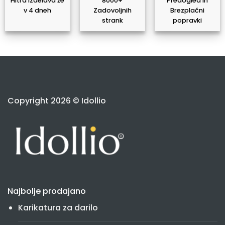
Hitra izdelava že
8000+
Predogled in
v 4 dneh
Zadovoljnih
Brezplačni
strank
popravki
Copyright 2026 © Idollio
Najbolje prodajano
Karikatura za darilo