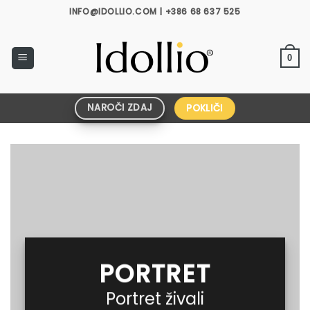
Skoči
INFO@IDOLLIO.COM | +386 68 637 525
na
vsebino
0
NAROČI ZDAJ
POKLIČI
PORTRET
Portret živali