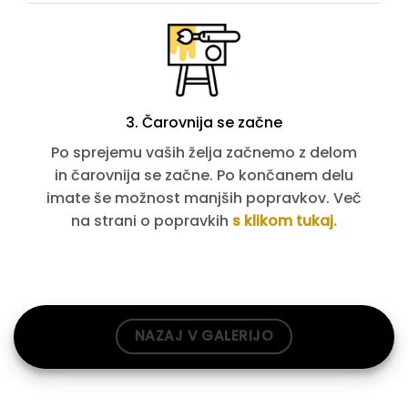
3. Čarovnija se začne
Po sprejemu vaših želja začnemo z delom
in čarovnija se začne. Po končanem delu
imate še možnost manjših popravkov. Več
na strani o popravkih
s klikom tukaj.
NAZAJ V GALERIJO