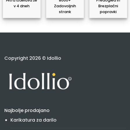
Hitra izdelava že
8000+
Predogled in
v 4 dneh
Zadovoljnih
Brezplačni
strank
popravki
Copyright 2026 © Idollio
Najbolje prodajano
Karikatura za darilo