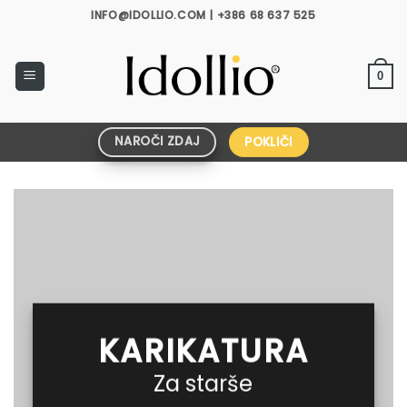
Skoči
INFO@IDOLLIO.COM | +386 68 637 525
na
vsebino
0
NAROČI ZDAJ
POKLIČI
KARIKATURA
Za starše