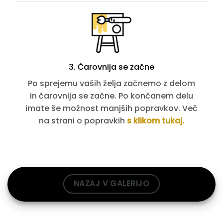
3. Čarovnija se začne
Po sprejemu vaših želja začnemo z delom
in čarovnija se začne. Po končanem delu
imate še možnost manjših popravkov. Več
na strani o popravkih
s klikom tukaj.
NAZAJ V GALERIJO