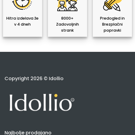
Hitra izdelava že
8000+
Predogled in
v 4 dneh
Zadovoljnih
Brezplačni
strank
popravki
Copyright 2026 © Idollio
Najbolje prodajano