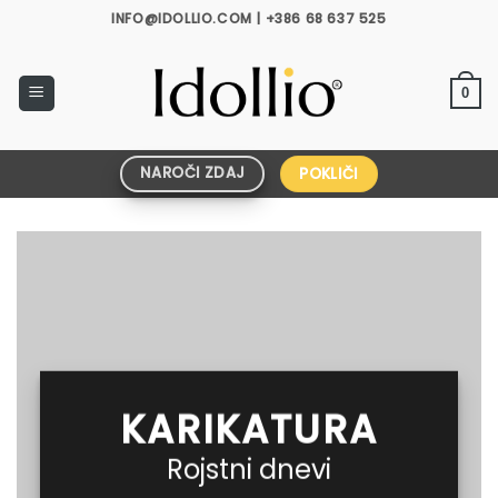
Skoči
INFO@IDOLLIO.COM | +386 68 637 525
na
vsebino
0
NAROČI ZDAJ
POKLIČI
KARIKATURA
Rojstni dnevi