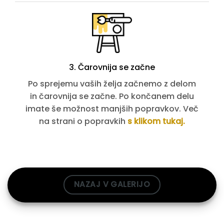
3. Čarovnija se začne
Po sprejemu vaših želja začnemo z delom
in čarovnija se začne. Po končanem delu
imate še možnost manjših popravkov. Več
na strani o popravkih
s klikom tukaj.
NAZAJ V GALERIJO