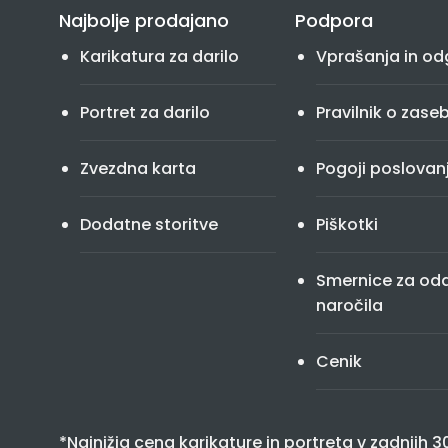
Najbolje prodajano
Podpora
Karikatura za darilo
Vprašanja in od
Portret za darilo
Pravilnik o zase
Zvezdna karta
Pogoji poslovan
Dodatne storitve
Piškotki
Smernice za od
naročila
Cenik
*Najnižja cena karikature in portreta v zadnjih 3