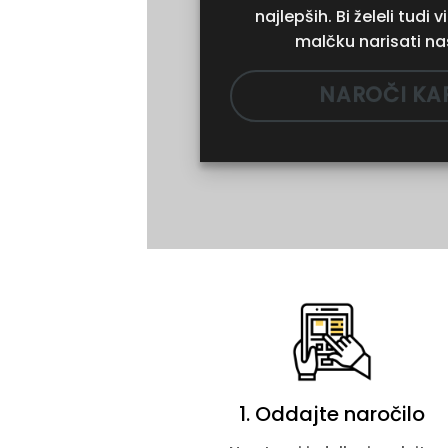
najlepših. Bi želeli tudi 
malčku narisati n
NAROČI KA
1. Oddajte naročilo