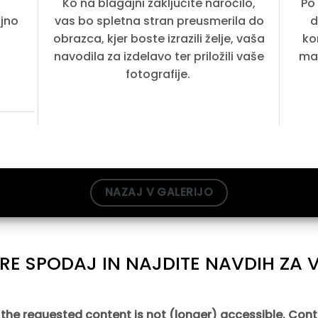
Ko na blagajni zaključite naročilo,
Po
ajno
vas bo spletna stran preusmerila do
d
obrazca, kjer boste izrazili želje, vaša
ko
navodila za izdelavo ter priložili vaše
man
fotografije.
NAZAJ V GALERIJO
ERE SPODAJ IN NAJDITE NAVDIH ZA
he requested content is not (longer) accessible. Cont