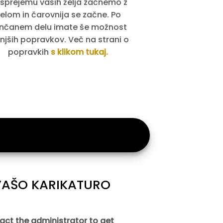
 sprejemu vaših želja začnemo z
elom in čarovnija se začne. Po
nčanem delu imate še možnost
jših popravkov. Več na strani o
popravkih
s klikom tukaj.
 VAŠO KARIKATURO
act the administrator to get