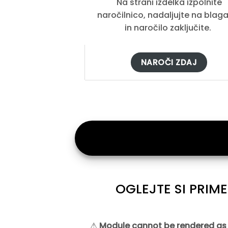
Na strani izdelka izpolnite
naročilnico, nadaljujte na blag
in naročilo zaključite.
NAROČI ZDAJ
OGLEJTE SI PRIM
⚠
Module cannot be rendered as t