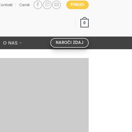
Kontakt
Cenik
POKLIČI
0
O NAS
NAROČI ZDAJ