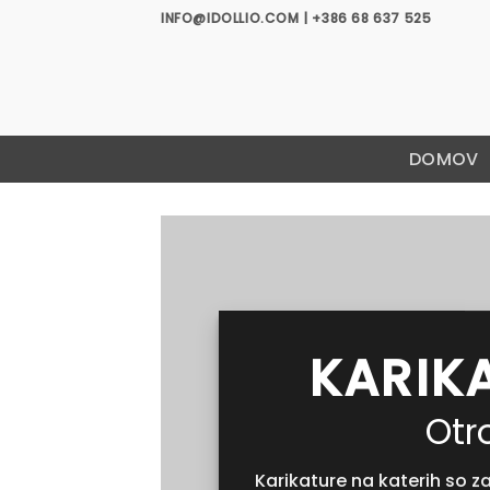
Skoči
INFO@IDOLLIO.COM | +386 68 637 525
na
vsebino
DOMOV
KARIK
Otr
Karikature na katerih so za